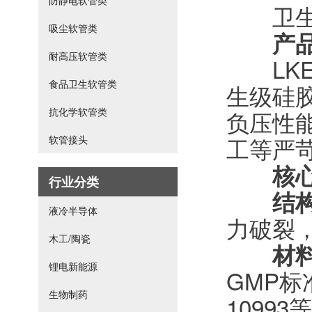
防静电软管类
卫生级硅
吸尘软管类
产
耐高压软管类
LKE
食品卫生软管类
生级硅
抗化学软管类
负压性
工等严
软管接头
核
行业分类
结
液冷半导体
力破裂
木工/陶瓷
材
锂电新能源
GMP标准
生物制药
1099