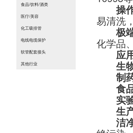
食品/饮料/酒类
操
医疗/美容
易清洗
极
化工吸排管
化学品
电线电缆保护
应
软管配套接头
生
其他行业
制
食
实
生
洁