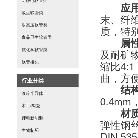
防静电软管类
应
吸尘软管类
末、纤
耐高压软管类
质，特
食品卫生软管类
属
抗化学软管类
及耐矿
缩比4
软管接头
曲，方
行业分类
结
液冷半导体
0.4m
木工/陶瓷
材
锂电新能源
弹性钢丝
生物制药
DIN 5