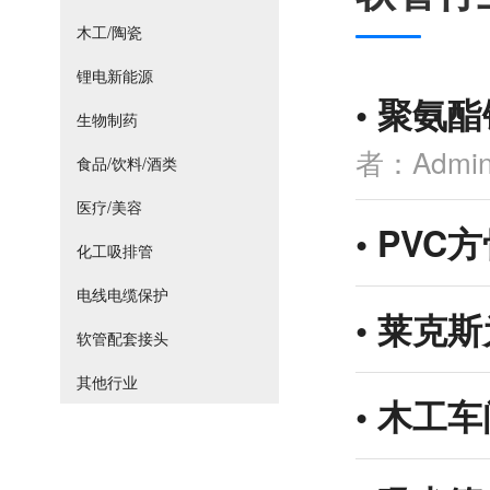
木工/陶瓷
锂电新能源
•
聚氨酯
生物制药
者：Admi
食品/饮料/酒类
医疗/美容
•
PVC
化工吸排管
电线电缆保护
•
莱克斯
软管配套接头
其他行业
•
木工车