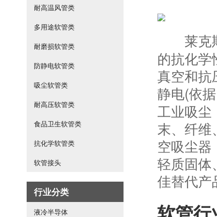
耐高温风管类
多用途软管类
莱克
耐磨损软管类
的抗化学
防静电软管类
真空和抗
吸尘软管类
静电(依据BG
耐高压软管类
工业吸尘
食品卫生软管类
末、纤维
空吸尘器
抗化学软管类
轻质固体
软管接头
佳替代产
行业分类
软管行
液冷半导体