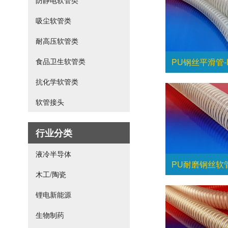
防静电软管类
吸尘软管类
耐高压软管类
食品卫生软管类
PU钢丝平滑管-L
抗化学软管类
软管接头
行业分类
液冷半导体
PU耐磨钢丝软管-
木工/陶瓷
锂电新能源
生物制药