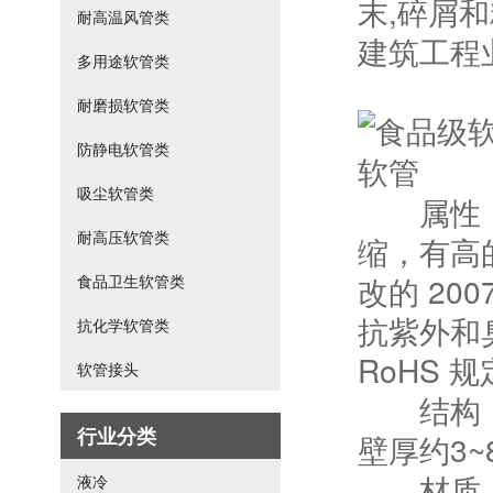
末,碎屑
耐高温风管类
建筑工程
多用途软管类
耐磨损软管类
防静电软管类
吸尘软管类
属性：食
耐高压软管类
缩，有高的
改的 20
食品卫生软管类
抗紫外和
抗化学软管类
RoHS
软管接头
结构：食
行业分类
壁厚约3
材质： 
液冷