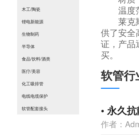
温度范围：
木工/陶瓷
莱克斯引
锂电新能源
供了安全高
生物制药
证，产品
半导体
买。
食品/饮料/酒类
软管行
医疗/美容
化工吸排管
电线电缆保护
•
永久抗
软管配套接头
作者：Adm