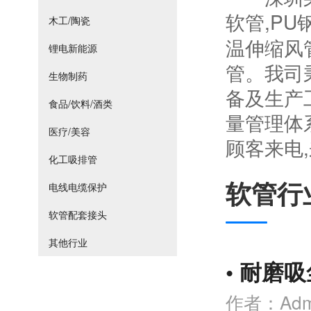
软管,PU
木工/陶瓷
温伸缩风
锂电新能源
管。我司
生物制药
备及生产工
食品/饮料/酒类
量管理体
医疗/美容
顾客来电
化工吸排管
软管行
电线电缆保护
软管配套接头
其他行业
•
耐磨吸
作者：Adm