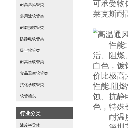
可承受物体
耐高温风管类
莱克斯耐
多用途软管类
耐磨损软管类
防静电软管类
性能:良
吸尘软管类
活、阻燃
耐高压软管类
白色，镀
价比极高
食品卫生软管类
性能,阻
抗化学软管类
蚀、抗静
软管接头
色，特殊
行业分类
耐温度范
深圳莱克
液冷半导体