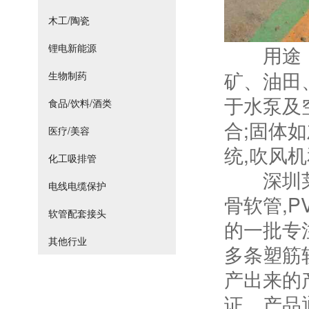
木工/陶瓷
锂电新能源
用途
矿、油田
生物制药
于水泵及
食品/饮料/酒类
合;固体如
医疗/美容
统,吹风机
化工吸排管
深圳莱克
电线电缆保护
骨软管,
软管配套接头
的一批专
其他行业
多条塑筋
产出来的产
证，产品