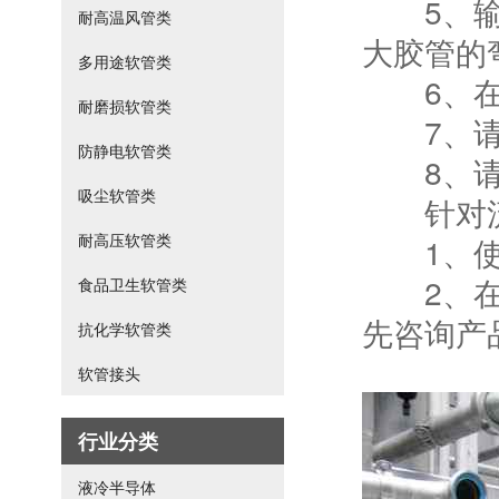
5、输送
耐高温风管类
大胶管的
多用途软管类
6、在金
耐磨损软管类
7、请勿
防静电软管类
8、请
吸尘软管类
针对流
耐高压软管类
1、使用
2、在将
食品卫生软管类
先咨询产
抗化学软管类
软管接头
行业分类
液冷半导体