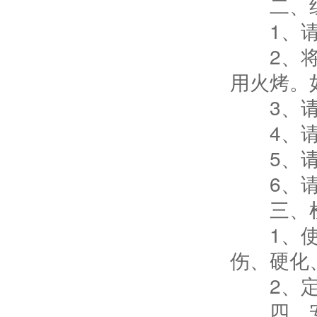
二、组
1、请选
2、将接
用火烤。
3、请将
4、请勿
5、请避
6、请避
三、检
1、使用
伤、硬化
2、定期
四、安