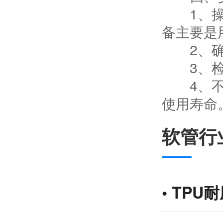
1、操作
备主要是
2、确
3、检查
4、不使
使用寿命
软管行
•
TPU