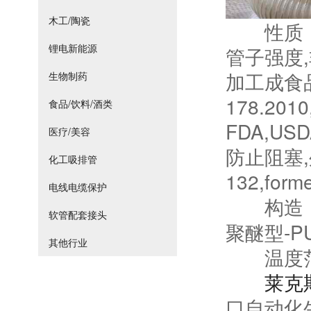
木工/陶瓷
性质：抗
锂电新能源
管子强度
加工成食品级
生物制药
178.2010
食品/饮料/酒类
FDA,U
医疗/美容
防止阻塞,
化工吸排管
132,for
电线电缆保护
构造
软管配套接头
聚醚型-P
其他行业
温度范围:
莱克
口自动化