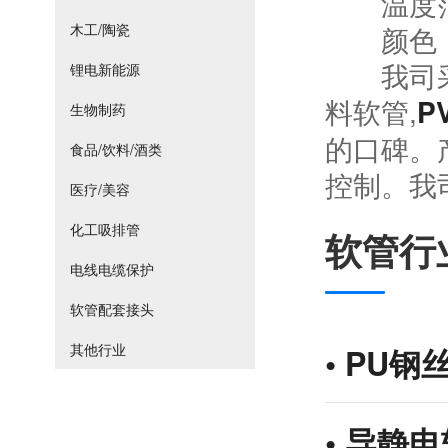
温度范围：
木工/陶瓷
颜色：灰
我司采用
锂电新能源
料软管,
P
生物制药
的口碑。产
食品/饮料/酒类
控制。我
医疗/美容
化工吸排管
软管行
电线电缆保护
软管配套接头
其他行业
•
PU钢
•
导静电