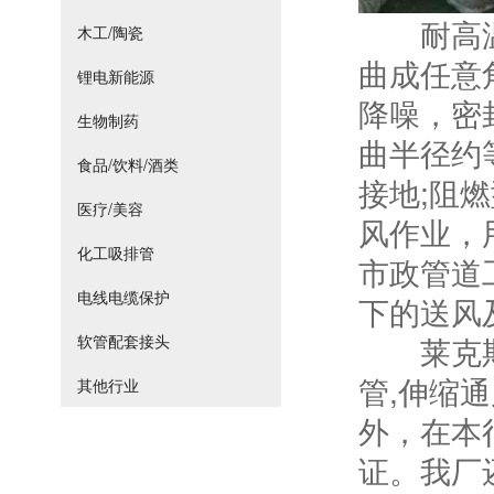
耐高温风
木工/陶瓷
曲成任意
锂电新能源
降噪，密
生物制药
曲半径约等于
食品/饮料/酒类
接地;阻
医疗/美容
风作业，
化工吸排管
市政管道
电线电缆保护
下的送风
莱克斯0
软管配套接头
管,伸缩
其他行业
外，在本行
证。我厂