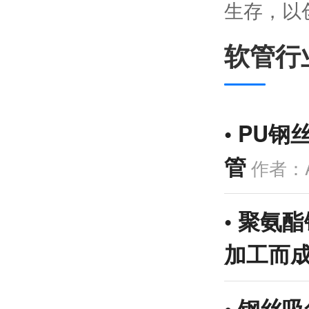
生存，以
软管行
•
PU钢
管
作者：A
•
聚氨酯
加工而
•
钢丝吸