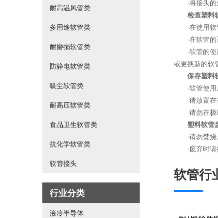
·将接头的鱼
耐高温风管类
检查塑料
多用途软管类
·在使用软管
·在软管的正
耐磨损软管类
·软管的使用
或更换新的软
防静电软管类
保存塑料
吸尘软管类
·软管使用后
·请放置在室
耐高压软管类
·请勿在极端
食品卫生软管类
塑料软管
·请勿焚烧。
抗化学软管类
·废弃时请
软管接头
软管行业
行业分类
液冷半导体