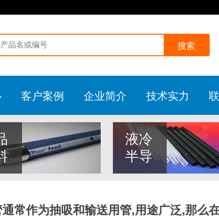
搜索
心
客户案例
企业简介
技术实力
品
液冷
料
半导
管通常作为抽吸和输送用管,用途广泛,那么