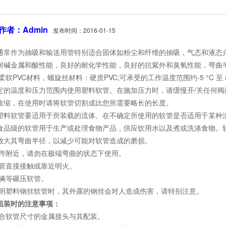
作者：Admin
发布时间：2016-01-15
通常作为抽吸和输送用管特别适合固体如粉尘和纤维的抽吸，气态和液态
耐碱金属和酸性能，良好的耐化学性能，良好的抗紫外和臭氧性能，弯曲
柔软PVC材料，螺旋丝材料：硬质PVC;可承受的工作温度范围约-5 °C 至
温度和压力范围内使用塑料软管。在施加压力时，请缓慢开/关任何阀
收缩，在使用时请将软管切割成比您所需要略长的长度。
软管要适用于所装载的流体。在不确定所使用的软管是否适用于某种
级的软管用于生产或处理食物产品，供应饮用水以及煮或洗涤食物。软
放大其弯曲半径，以减少可能对软管造成的磨损。
附近，请勿在极端弯曲的状态下使用。
直接接触或靠近明火。
辆等碾压软管。
塑料钢丝软管时，其外露的钢丝会对人造成伤害，请特别注意。
组装时的注意事项：
软管尺寸的金属接头与其配装。