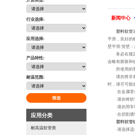
新闻中心
行业选择:
塑料软管
应用选择:
平滑，良好的
壁平滑;管壁：
务必在规定的
产品特性:
会略有膨胀和
所使用的塑料
请勿将非食品
耐温范围:
时，请尽可能
·在金属零件
筛选
·请勿将软管
·请勿用车
·在切割透明
应用分类
塑料软管
耐高温软管类
·请选择适合