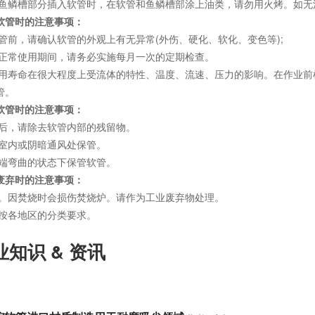
鳞槽部分插入软管时，在软管和鱼鳞槽部涂上油类，请勿用火烤。如无
软管时的注意事项：
前，请确认软管的外观上有无异常(外伤、硬化、软化、变色等);
常使用期间，请务必实施每月一次的定期检查。
寿命在很大程度上受流体的特性、温度、流速、压力的影响。在作业前
管。
软管时的注意事项：
，请除去软管内部的残留物。
内或阴暗通风处保管。
弯曲的状态下保管软管。
废弃时的注意事项：
因焚烧时会损伤焚烧炉。请作为工业废弃物处理。
按各地区的分类要求。
知识 & 资讯