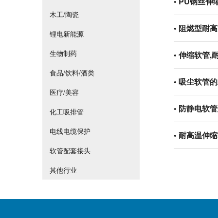
•
PU钢丝伸
木工/陶瓷
•
阻燃型耐高
锂电新能源
生物制药
•
伸缩软管,
食品/饮料/酒类
•
吸尘软管的
医疗/美容
•
防静电软管
化工吸排管
电线电缆保护
•
耐高温伸缩
软管配套接头
其他行业