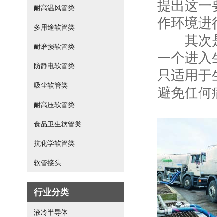
提出这一
耐高温风管类
作环境进
多用途软管类
其次是要
耐磨损软管类
一个进入
防静电软管类
只适用于
吸尘软管类
避免任何
耐高压软管类
食品卫生软管类
抗化学软管类
软管接头
行业分类
液冷半导体