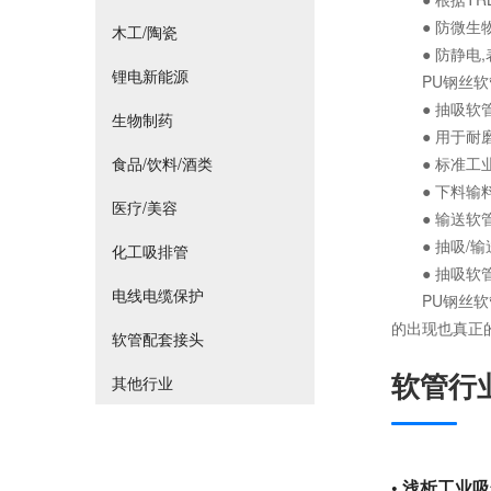
● 防微生
木工/陶瓷
● 防静电,表
锂电新能源
PU钢丝软
● 抽吸软管
生物制药
● 用于耐磨
食品/饮料/酒类
● 标准工业
● 下料输料
医疗/美容
● 输送软管
● 抽吸/输
化工吸排管
● 抽吸软管
电线电缆保护
PU钢丝软管
的出现也真正
软管配套接头
软管行业
其他行业
•
浅析工业吸