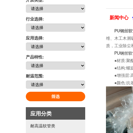
新闻中心
行业选择:
PU钢丝软
应用选择:
维、木工木屑吸
质，工业除尘
PU钢丝软
产品特性:
●材质:聚酯型聚
●结构:螺旋
●增强层:高
耐温范围:
●颜色:抗老
筛选
应用分类
耐高温软管类