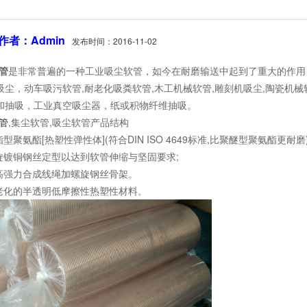
作者：Admin
发布时间：2016-11-02
管
是非常普遍的一种工业吸尘软管，如今在耐磨输送中起到了重大的作用
尘，动车吸污软管,耐老化吸粪软管,木工机械软管,雕刻机吸尘,陶瓷机械
和抽吸，工业真空吸尘器，纸或积物纤维抽吸。
管
,集尘软管,吸尘软管产品结构
氨酯[热塑性弹性体](符合DIN ISO 4649标准,比聚醚型聚氨酯更耐磨)
镀铜钢丝定型以达到软管伸缩与坚固要求;
强力合成线绳加螺旋钢丝骨架。
化的半透明低摩擦性热塑性材料。