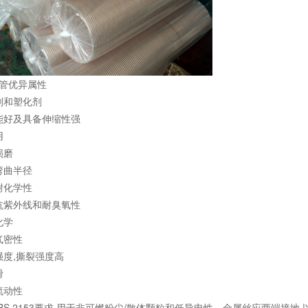
管优异属性
剂和塑化剂
好及具备伸缩性强
用
损磨
弯曲半径
耐化学性
紫外线和耐臭氧性
化学
气密性
度,撕裂强度高
滑
流动性
S 2153要求,用于非可燃粉尘/散体颗粒和低导电性。金属丝应两端接地