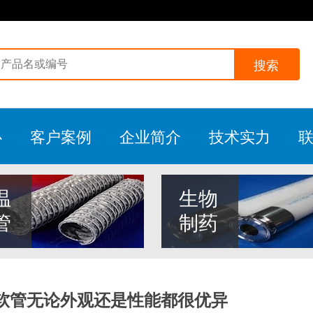
搜索
心
客户案例
企业简介
技术实力
温
生物
管
制药
丝软管无论外观还是性能都很优异