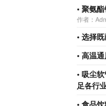
•
聚氨酯
作者：Adm
•
选择既
•
高温通
•
吸尘软
足各行
•
食品饮