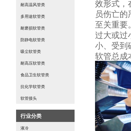
效形式，
耐高温风管类
员伤亡的
多用途软管类
至关重要
耐磨损软管类
过大或过
防静电软管类
小、受到
吸尘软管类
软管总成
耐高压软管类
食品卫生软管类
抗化学软管类
软管接头
行业分类
液冷