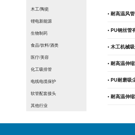
木工/陶瓷
•
耐高温风管
锂电新能源
•
PU钢丝管
生物制药
食品/饮料/酒类
•
木工机械吸
医疗/美容
•
耐高温伸缩
化工吸排管
•
PU耐磨吸
电线电缆保护
软管配套接头
•
耐高温伸缩
其他行业