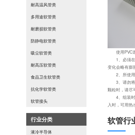
耐高温风管类
多用途软管类
耐磨损软管类
防静电软管类
使用PVC透
吸尘软管类
1、必须在规
耐高压软管类
变化会略有膨
2、所使用的
食品卫生软管类
3、请勿将非
抗化学软管类
颗粒时，请尽
4、组装时，
软管接头
入时，可用热
软管行业
行业分类
液冷半导体