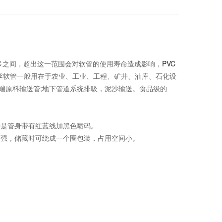
℃之间，超出这一范围会对软管的使用寿命造成影响，
PVC
丝软管一般用在于农业、工业、工程、矿井、油库、石化设
端原料输送管;地下管道系统排吸，泥沙输送。食品级的
是管身带有红蓝线加黑色喷码。
强，储藏时可绕成一个圈包装，占用空间小。
。