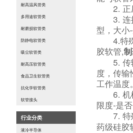
耐高温风管类
2. 正
3. 连
多用途软管类
型，大小
耐磨损软管类
4.特殊
防静电软管类
胶软管,
制
吸尘软管类
5. 传
耐高压软管类
度，传输
食品卫生软管类
工作温度
抗化学软管类
6. 机
软管接头
限度-是
7. 特
行业分类
药级硅胶
液冷半导体