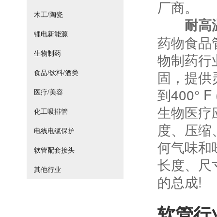
厂商。
木工/陶瓷
耐高
锂电新能源
药物食品管
生物制药
物制药行
食品/饮料/酒类
固，提供灵
到400° 
医疗/美容
生物医疗
化工吸排管
度、压缩
电线电缆保护
何气味和
软管配套接头
长度、尺
其他行业
的总成!
软管行