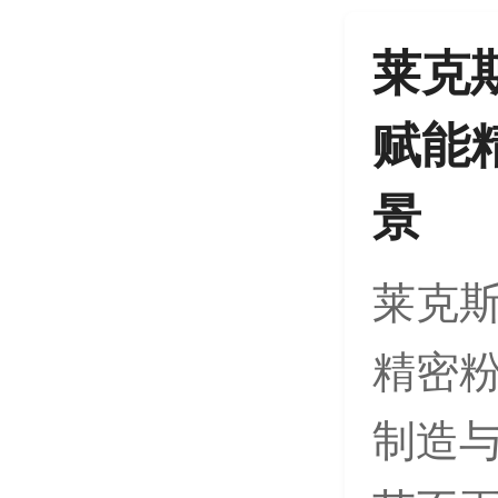
莱克
赋能
景
莱克斯
精密粉
制造