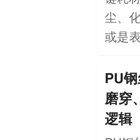
尘、
或是表
PU
磨穿
逻辑