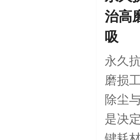
治高
吸
永久抗
磨损工
除尘
是决
键耗