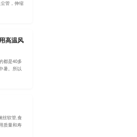
吸尘管，伸缩
用高温风
都是40多
中暑。所以
丝软管,食
用质量和寿