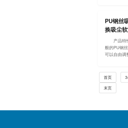
PU钢丝
换吸尘软
产品特性优
般的PU钢
可以自由调整
首页
3
末页