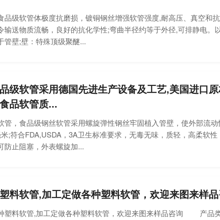
级软管体极度抗磨损，镀铜钢丝增强软管强度,耐高压、真空和抗
令输送物质流畅，良好的抗化学性;弯曲半径约等于外径,可排静电。
管壁;壁：特殊顶级聚醚...
品级软管采用德国先进生产设备及工艺,美国进口原
食品软管质...
，食品级钢丝软管采用螺旋弹性钢丝牢固植入管壁，使外部流动
米;符合FDA,USDA，3A卫生标准要求，无毒无味，质轻，高柔软
防止阻塞，外表螺旋加...
塑料软管,加工定做各种塑料软管，欢迎来图来样品
料软管,加工定做各种塑料软管，欢迎来图来样品咨询 产品类