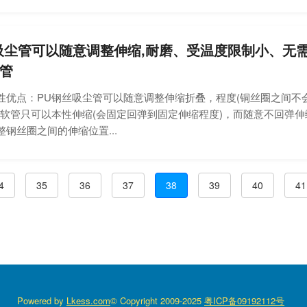
吸尘管可以随意调整伸缩,耐磨、受温度限制小、无
管
点：PU钢丝吸尘管可以随意调整伸缩折叠，程度(铜丝圈之间不会
丝软管只可以本性伸缩(会固定回弹到固定伸缩程度)，而随意不回弹
钢丝圈之间的伸缩位置...
4
35
36
37
38
39
40
41
Powered by
Lkess.com
© Copyright 2009-2025
粤ICP备09192112号