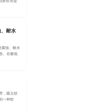
硅胶软管提
蚀、耐水
耐腐蚀、耐水
形。在极低
野，吸尘软
的一种软