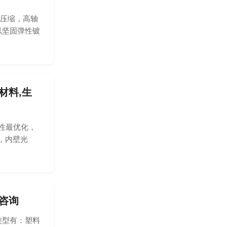
压缩，高轴
以坚固弹性镀
材料,生
性最优化，
性，内壁光
咨询
型有：塑料