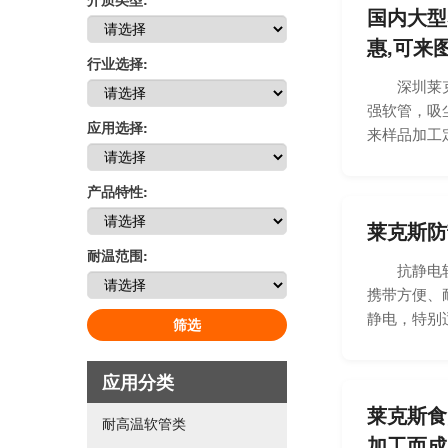
国内大型
惠,可来图
行业选择:
深圳莱克斯
强软管，吸
应用选择:
来样品加工定
产品特性:
莱克斯防
耐温范围:
抗静电软管
携带方便、
静电，特别适
筛选
应用分类
莱克斯食
耐高温软管类
加工而成