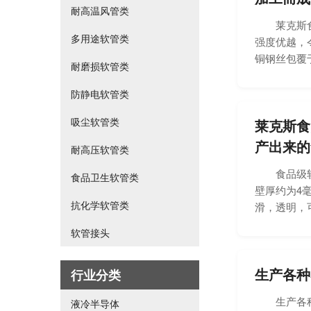
耐高温风管类
莱克斯食品
多用途软管类
强度优越，
铜钢丝包覆于
耐磨损软管类
防静电软管类
吸尘软管类
莱克斯食
产出来的
耐高压软管类
食品级软管
食品卫生软管类
壁厚约为4毫
抗化学软管类
滑，透明，可
软管接头
生产各种
行业分类
生产各种塑
液冷半导体