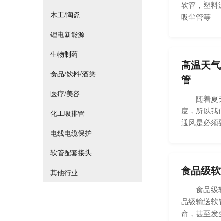
软管，塑料
木工/陶瓷
吸尘管等 
锂电新能源
生物制药
高温天气
食品/饮料/酒类
管
医疗/美容
随着夏天的
度，所以我
化工吸排管
通风是必须要
电线电缆保护
软管配套接头
食品级软
其他行业
食品级软管
品级输送软
命，甚至发生