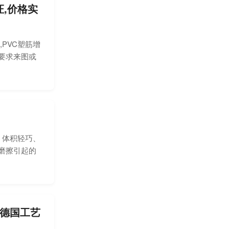
证,价格实
PVC塑筋增
要求来图或
、体积轻巧、
磨擦引起的
合德国工艺