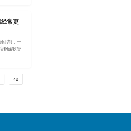
需经常更
回弹)，一
伸缩钢丝软管
42