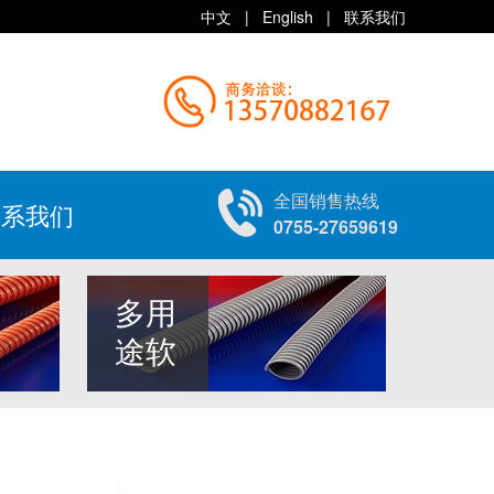
中文
|
English
|
联系我们
全国销售热线
联系我们
0755-27659619
多用
途软